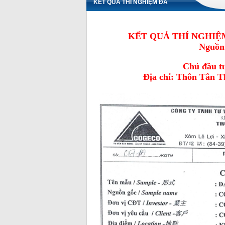
KẾT QUẢ THÍ NGHIỆM ĐÁ
05 - 20MM
KẾT QUẢ THÍ NGHIỆM
Nguồn
Chủ đầu t
Địa chỉ: Thôn Tân T