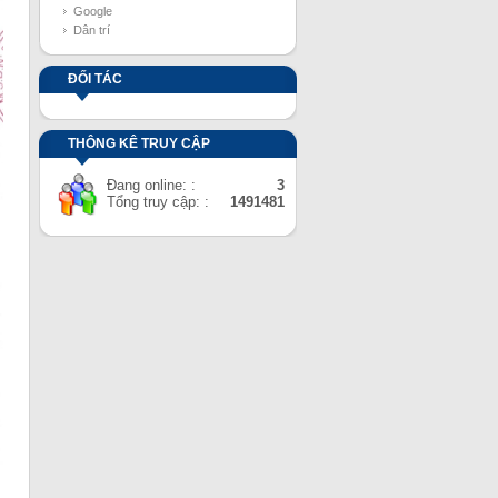
Google
Dân trí
ĐỐI TÁC
THÔNG KÊ TRUY CẬP
Đang online: :
3
Tổng truy cập: :
1491481