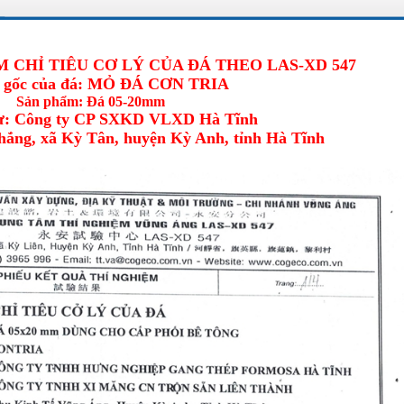
 CHỈ TIÊU CƠ LÝ CỦA ĐÁ THEO LAS-XD 547
 gốc của đá: MỎ ĐÁ CƠN TRIA
Sản phẩm: Đá 05-20mm
ư: Công ty CP SXKD VLXD Hà Tĩnh
hắng, xã Kỳ Tân, huyện Kỳ Anh, tỉnh Hà Tĩnh