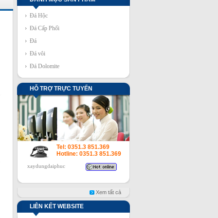
Đá Hộc
Đá Cấp Phối
Đá
Đá vôi
Đá Dolomite
HỖ TRỢ TRỰC TUYẾN
Tel: 0351.3 851.369
Hotline: 0351.3 851.369
xaydungdaiphuc
Xem tất cả
LIÊN KẾT WEBSITE