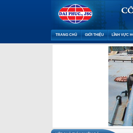
TRANG CHỦ
GIỚI THIỆU
LĨNH VỰC 