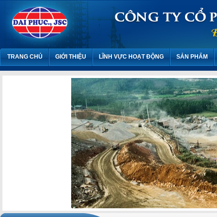
TRANG CHỦ
GIỚI THIỆU
LĨNH VỰC HOẠT ĐỘNG
SẢN PHẨM