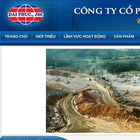
TRANG CHỦ
GIỚI THIỆU
LĨNH VỰC HOẠT ĐỘNG
SẢN PHẨM