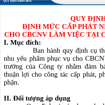
QUY ĐỊNH ĐỊNH MỨC
CẤP PHÁT NHU YẾU
QUY ĐỊN
PHẨM
ĐỊNH MỨC CẤP PHÁT 
CHO CBCNV LÀM VIỆC TẠI
I. Mục đích:
Ban hành quy định cụ thể v
nhu yếu phẩm phục vụ cho CBCNV 
trường của Công ty nhằm đảm bảo
thuận lợi cho công tác cấp phát, p
phận.
II. Đối tượng áp dụng