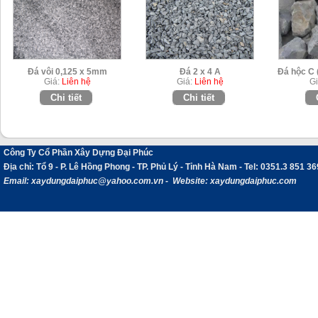
Đá vôi 0,125 x 5mm
Đá 2 x 4 A
Đá hộc C 
Giá:
Liên hệ
Giá:
Liên hệ
Gi
Chi tiết
Chi tiết
Công Ty Cổ Phần Xây Dựng Đại Phúc
Địa chỉ
: Tổ 9 - P. Lê Hồng Phong - TP. Phủ Lý - Tỉnh Hà Nam -
Tel:
0351.3 851 36
Email:
xaydungdaiphuc@yahoo.com.vn - Website: xaydungdaiphuc.com