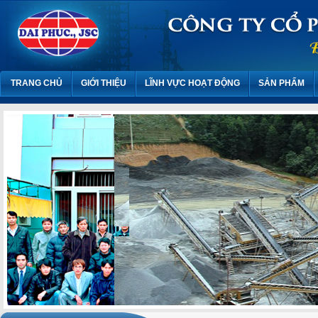
TRANG CHỦ
GIỚI THIỆU
LĨNH VỰC HOẠT ĐỘNG
SẢN PHẨM