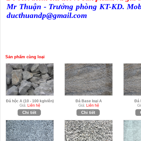
Mr Thuận - Trưởng phòng KT-KD. Mobil
ducthuandp@gmail.com
Sản phẩm cùng loại
Đá hộc A (10 - 100 kg/viên)
Đá Base loại A
Đá 
Giá:
Liên hệ
Giá:
Liên hệ
Gi
Chi tiết
Chi tiết