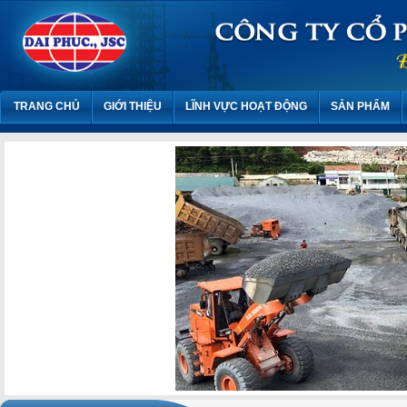
TRANG CHỦ
GIỚI THIỆU
LĨNH VỰC HOẠT ĐỘNG
SẢN PHẨM