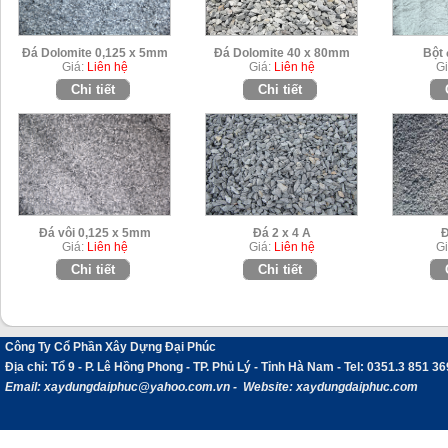
Đá Dolomite 0,125 x 5mm
Đá Dolomite 40 x 80mm
Bột 
Giá:
Liên hệ
Giá:
Liên hệ
Gi
Chi tiết
Chi tiết
Đá vôi 0,125 x 5mm
Đá 2 x 4 A
Đ
Giá:
Liên hệ
Giá:
Liên hệ
Gi
Chi tiết
Chi tiết
Công Ty Cổ Phần Xây Dựng Đại Phúc
Địa chỉ
: Tổ 9 - P. Lê Hồng Phong - TP. Phủ Lý - Tỉnh Hà Nam -
Tel:
0351.3 851 36
Email:
xaydungdaiphuc@yahoo.com.vn - Website: xaydungdaiphuc.com