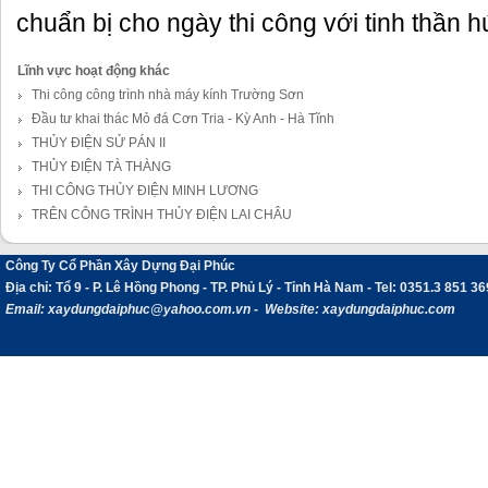
chuẩn bị cho ngày thi công với tinh thần 
Lĩnh vực hoạt động khác
Thi công công trình nhà máy kính Trường Sơn
Đầu tư khai thác Mỏ đá Cơn Tria - Kỳ Anh - Hà Tĩnh
THỦY ĐIỆN SỬ PÁN II
THỦY ĐIỆN TÀ THÀNG
THI CÔNG THỦY ĐIỆN MINH LƯƠNG
TRÊN CÔNG TRÌNH THỦY ĐIỆN LAI CHÂU
Công Ty Cổ Phần Xây Dựng Đại Phúc
Địa chỉ
: Tổ 9 - P. Lê Hồng Phong - TP. Phủ Lý - Tỉnh Hà Nam -
Tel:
0351.3 851 36
Email:
xaydungdaiphuc@yahoo.com.vn - Website: xaydungdaiphuc.com