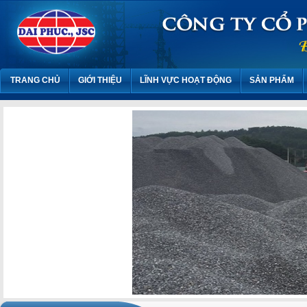
TRANG CHỦ
GIỚI THIỆU
LĨNH VỰC HOẠT ĐỘNG
SẢN PHẨM