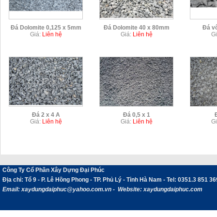
Đá Dolomite 0,125 x 5mm
Đá Dolomite 40 x 80mm
Đá v
Giá:
Liên hệ
Giá:
Liên hệ
Gi
Chi tiết
Chi tiết
Đá 2 x 4 A
Đá 0,5 x 1
Giá:
Liên hệ
Giá:
Liên hệ
Gi
Chi tiết
Chi tiết
Công Ty Cổ Phần Xây Dựng Đại Phúc
Địa chỉ
: Tổ 9 - P. Lê Hồng Phong - TP. Phủ Lý - Tỉnh Hà Nam -
Tel:
0351.3 851 36
Email:
xaydungdaiphuc@yahoo.com.vn - Website: xaydungdaiphuc.com