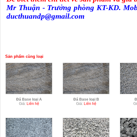
Mr Thuận - Trưởng phòng KT-KD. Mobil
ducthuandp@gmail.com
Sản phẩm cùng loại
Đá Base loại A
Đá Base loại B
Đ
Giá:
Liên hệ
Giá:
Liên hệ
Gi
Chi tiết
Chi tiết