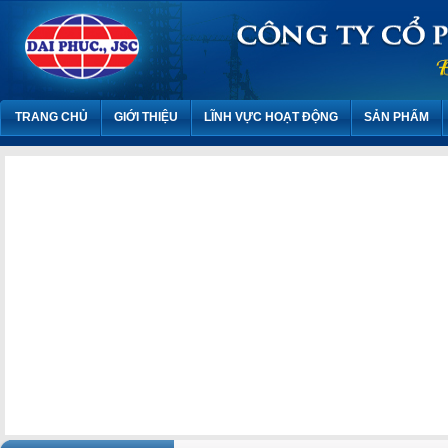
TRANG CHỦ
GIỚI THIỆU
LĨNH VỰC HOẠT ĐỘNG
SẢN PHẨM