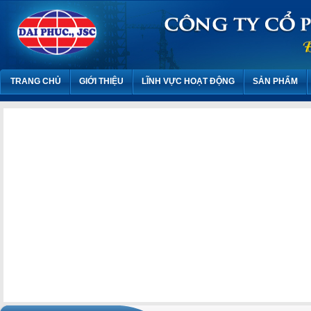
TRANG CHỦ
GIỚI THIỆU
LĨNH VỰC HOẠT ĐỘNG
SẢN PHẨM