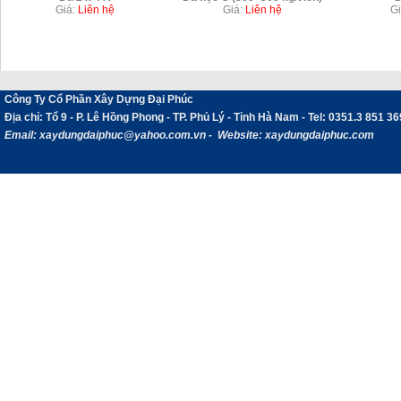
Giá:
Liên hệ
Giá:
Liên hệ
Gi
Chi tiết
Chi tiết
Công Ty Cổ Phần Xây Dựng Đại Phúc
Địa chỉ
: Tổ 9 - P. Lê Hồng Phong - TP. Phủ Lý - Tỉnh Hà Nam -
Tel:
0351.3 851 36
Email:
xaydungdaiphuc@yahoo.com.vn - Website: xaydungdaiphuc.com