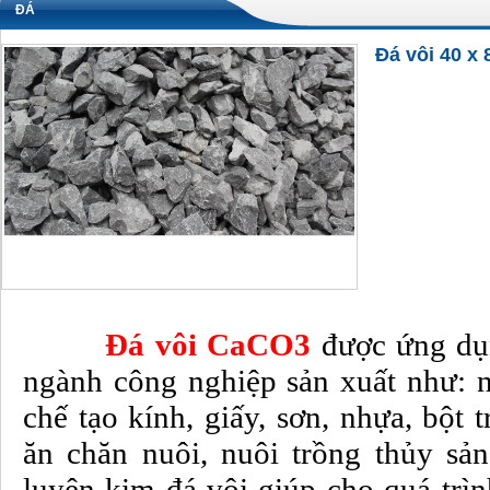
ĐÁ
Đá vôi 40 x
Đá vôi CaCO3
được ứng dụn
ngành công nghiệp sản xuất như: 
chế tạo kính, giấy, sơn, nhựa, bột t
ăn chăn nuôi, nuôi trồng thủy sản
luyện kim đá vôi giúp cho quá trìn