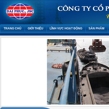
TRANG CHỦ
GIỚI THIỆU
LĨNH VỰC HOẠT ĐỘNG
SẢN PHẨM