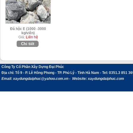
Đá hộc E (1000 -3000
kg/viên)
Giá:
Liên hệ
Chi tiết
Công Ty Cổ Phần Xây Dựng Đại Phúc
Địa chỉ
: Tổ 9 - P. Lê Hồng Phong - TP. Phủ Lý - Tỉnh Hà Nam -
Tel:
0351.3 851 36
Email:
xaydungdaiphuc@yahoo.com.vn - Website: xaydungdaiphuc.com